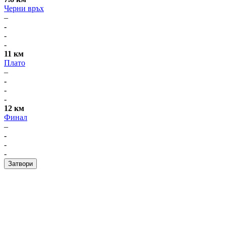
Черни връх
–
-
-
-
11 км
Плато
–
-
-
-
12 км
Финал
–
-
-
-
Затвори