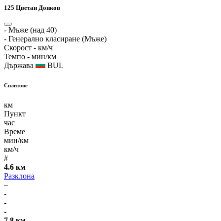
125
Цветан Донков
-
Мъже (над 40)
-
Генерално класиране (Мъже)
Скорост
- км/ч
Темпо
- мин/км
Държава
BUL
Сплитове
км
Пункт
час
Време
мин/км
км/ч
#
4.6 км
Разклона
–
-
-
-
7.8 км