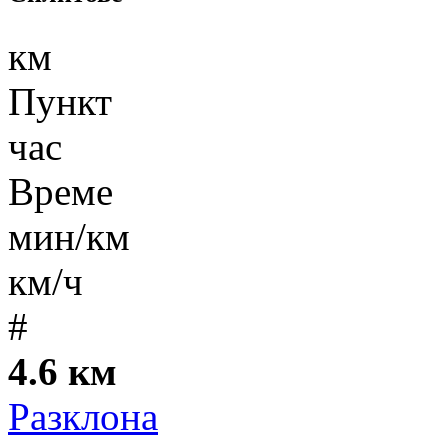
км
Пункт
час
Време
мин/км
км/ч
#
4.6 км
Разклона