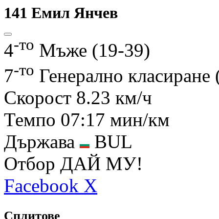
141
Емил Янчев
-то
4
Мъже (19-39)
-то
7
Генерално класиране
Скорост
8.23 км/ч
Темпо
07:17 мин/км
Държава
BUL
Отбор
ДАЙ МУ!
Facebook
X
Сплитове