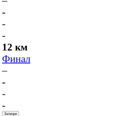
–
-
-
-
12 км
Финал
–
-
-
-
Затвори