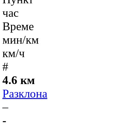
час
Време
мин/км
км/ч
#
4.6 км
Разклона
–
-
-