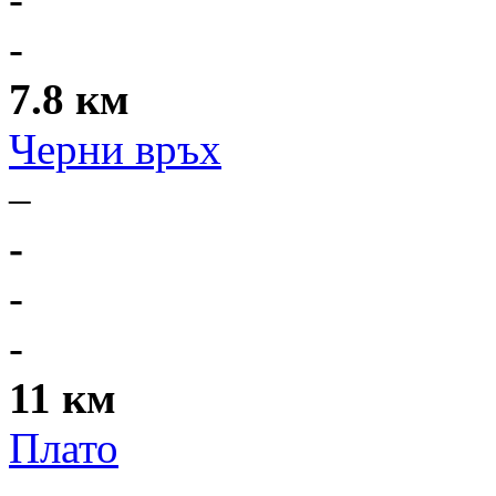
-
7.8 км
Черни връх
–
-
-
-
11 км
Плато