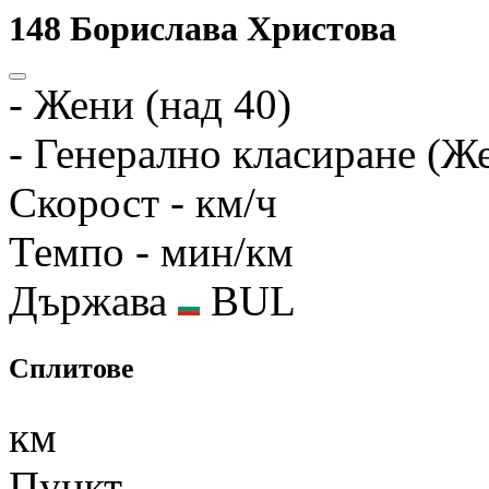
148
Борислава Христова
-
Жени (над 40)
-
Генерално класиране (Ж
Скорост
- км/ч
Темпо
- мин/км
Държава
BUL
Сплитове
км
Пункт