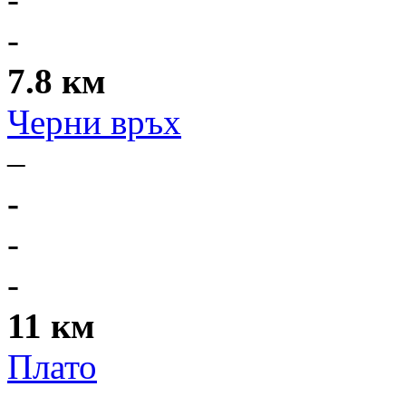
-
7.8 км
Черни връх
–
-
-
-
11 км
Плато