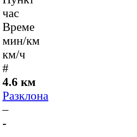
час
Време
мин/км
км/ч
#
4.6 км
Разклона
–
-
-