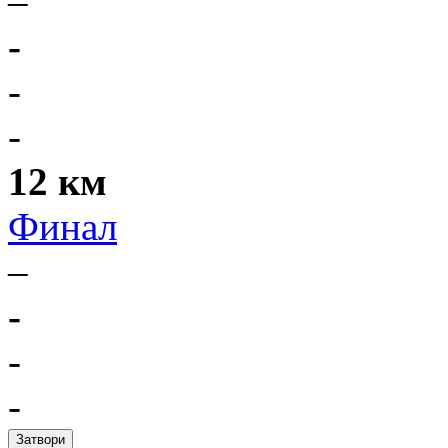
–
-
-
-
12 км
Финал
–
-
-
-
Затвори