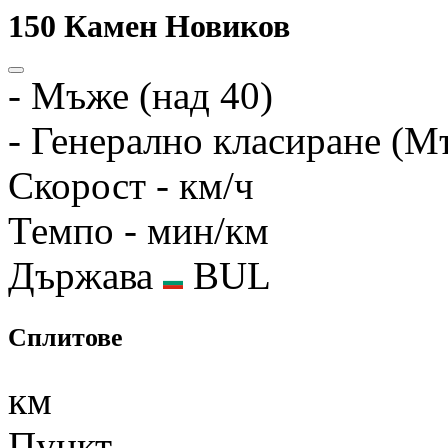
150
Камен Новиков
-
Мъже (над 40)
-
Генерално класиране (М
Скорост
- км/ч
Темпо
- мин/км
Държава
BUL
Сплитове
км
Пункт