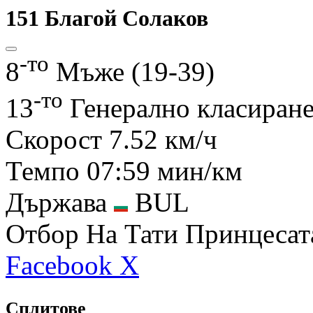
151
Благой Солаков
-то
8
Мъже (19-39)
-то
13
Генерално класиран
Скорост
7.52 км/ч
Темпо
07:59 мин/км
Държава
BUL
Отбор
На Тати Принцесат
Facebook
X
Сплитове