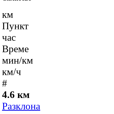
км
Пункт
час
Време
мин/км
км/ч
#
4.6 км
Разклона