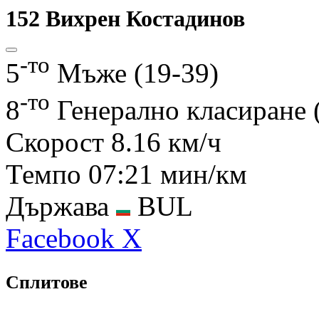
152
Вихрен Костадинов
-то
5
Мъже (19-39)
-то
8
Генерално класиране
Скорост
8.16 км/ч
Темпо
07:21 мин/км
Държава
BUL
Facebook
X
Сплитове