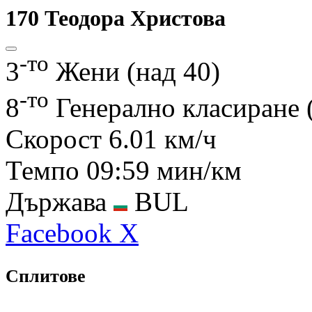
170
Теодора Христова
-то
3
Жени (над 40)
-то
8
Генерално класиране 
Скорост
6.01 км/ч
Темпо
09:59 мин/км
Държава
BUL
Facebook
X
Сплитове