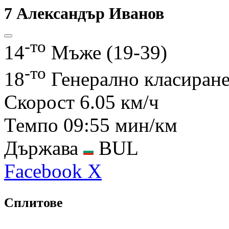
7
Александър Иванов
-то
14
Мъже (19-39)
-то
18
Генерално класиран
Скорост
6.05 км/ч
Темпо
09:55 мин/км
Държава
BUL
Facebook
X
Сплитове