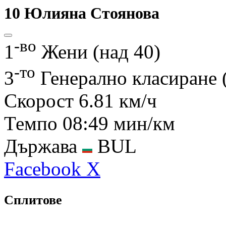
10
Юлияна Стоянова
-во
1
Жени (над 40)
-то
3
Генерално класиране 
Скорост
6.81 км/ч
Темпо
08:49 мин/км
Държава
BUL
Facebook
X
Сплитове