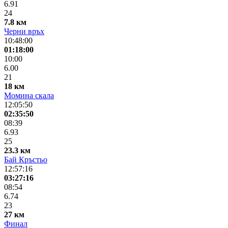
6.91
24
7.8 км
Черни връх
10:48:00
01:18:00
10:00
6.00
21
18 км
Момина скала
12:05:50
02:35:50
08:39
6.93
25
23.3 км
Бай Кръстьо
12:57:16
03:27:16
08:54
6.74
23
27 км
Финал