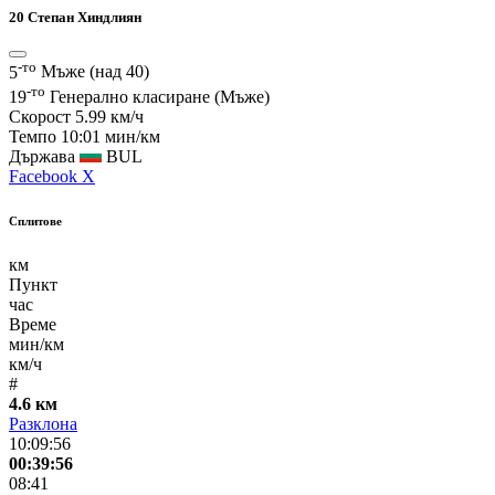
20
Степан Хиндлиян
-то
5
Мъже (над 40)
-то
19
Генерално класиране (Мъже)
Скорост
5.99 км/ч
Темпо
10:01 мин/км
Държава
BUL
Facebook
X
Сплитове
км
Пункт
час
Време
мин/км
км/ч
#
4.6 км
Разклона
10:09:56
00:39:56
08:41