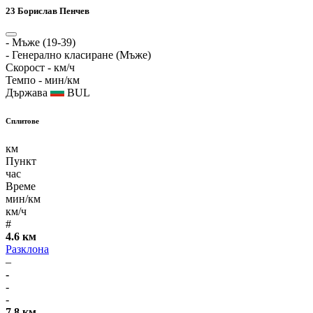
23
Борислав Пенчев
-
Мъже (19-39)
-
Генерално класиране (Мъже)
Скорост
- км/ч
Темпо
- мин/км
Държава
BUL
Сплитове
км
Пункт
час
Време
мин/км
км/ч
#
4.6 км
Разклона
–
-
-
-
7.8 км