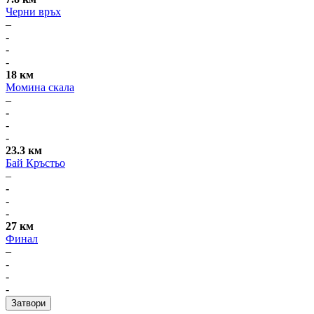
Черни връх
–
-
-
-
18 км
Момина скала
–
-
-
-
23.3 км
Бай Кръстьо
–
-
-
-
27 км
Финал
–
-
-
-
Затвори