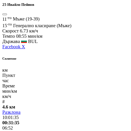
25
Ивайло Пейнов
-то
11
Мъже (19-39)
-то
15
Генерално класиране (Мъже)
Скорост
6.73 км/ч
Темпо
08:55 мин/км
Държава
BUL
Facebook
X
Сплитове
км
Пункт
час
Време
мин/км
км/ч
#
4.6 км
Разклона
10:01:35
00:31:35
06:52