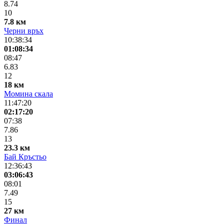
8.74
10
7.8 км
Черни връх
10:38:34
01:08:34
08:47
6.83
12
18 км
Момина скала
11:47:20
02:17:20
07:38
7.86
13
23.3 км
Бай Кръстьо
12:36:43
03:06:43
08:01
7.49
15
27 км
Финал