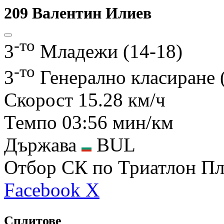
209
Валентин Илиев
-то
3
Младежи (14-18)
-то
3
Генерално класиране
Скорост
15.28 км/ч
Темпо
03:56 мин/км
Държава
BUL
Отбор
СК по Триатлон Пл
Facebook
X
Сплитове