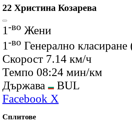
22
Христина Козарева
-во
1
Жени
-во
1
Генерално класиране
Скорост
7.14 км/ч
Темпо
08:24 мин/км
Държава
BUL
Facebook
X
Сплитове