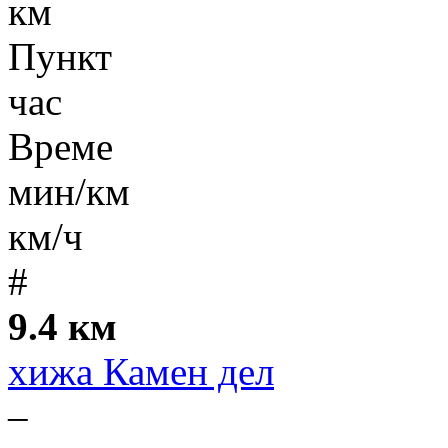
км
Пункт
час
Време
мин/км
км/ч
#
9.4 км
хижа Камен дел
–