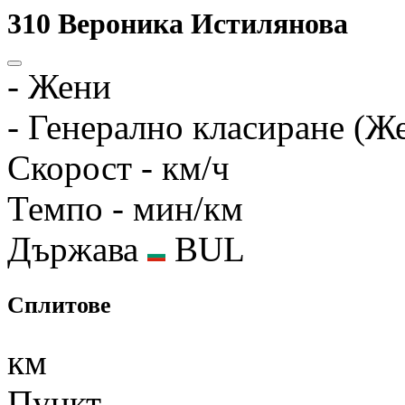
310
Вероника Истилянова
-
Жени
-
Генерално класиране (Ж
Скорост
- км/ч
Темпо
- мин/км
Държава
BUL
Сплитове
км
Пункт