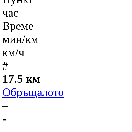
час
Време
мин/км
км/ч
#
17.5 км
Обръщалото
–
-
-