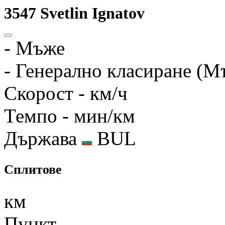
3547
Svetlin Ignatov
-
Мъже
-
Генерално класиране (М
Скорост
- км/ч
Темпо
- мин/км
Държава
BUL
Сплитове
км
Пункт