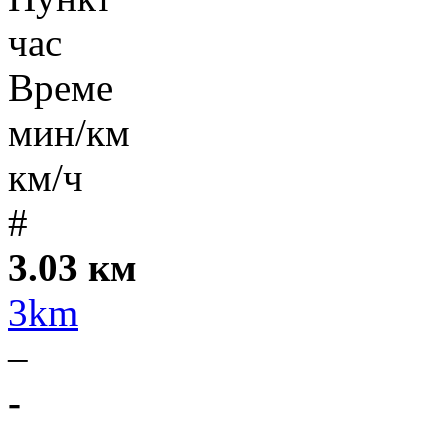
час
Време
мин/км
км/ч
#
3.03 км
3km
–
-
-