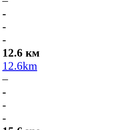
–
-
-
-
12.6 км
12.6km
–
-
-
-