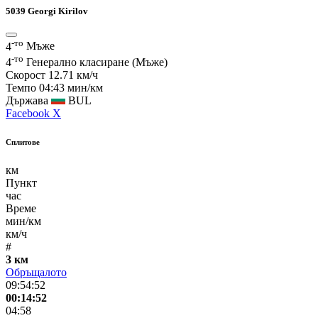
5039
Georgi Kirilov
-то
4
Мъже
-то
4
Генерално класиране (Мъже)
Скорост
12.71 км/ч
Темпо
04:43 мин/км
Държава
BUL
Facebook
X
Сплитове
км
Пункт
час
Време
мин/км
км/ч
#
3 км
Обръщалото
09:54:52
00:14:52
04:58