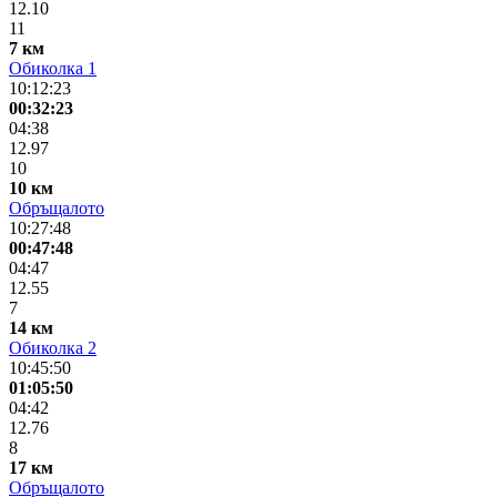
12.10
11
7 км
Обиколка 1
10:12:23
00:32:23
04:38
12.97
10
10 км
Обръщалото
10:27:48
00:47:48
04:47
12.55
7
14 км
Обиколка 2
10:45:50
01:05:50
04:42
12.76
8
17 км
Обръщалото