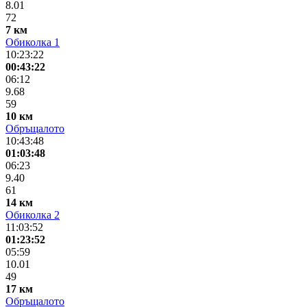
8.01
72
7 км
Обиколка 1
10:23:22
00:43:22
06:12
9.68
59
10 км
Обръщалото
10:43:48
01:03:48
06:23
9.40
61
14 км
Обиколка 2
11:03:52
01:23:52
05:59
10.01
49
17 км
Обръщалото