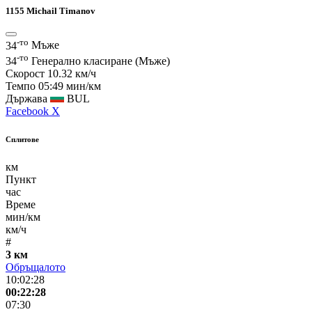
1155
Michail Timanov
-то
34
Мъже
-то
34
Генерално класиране (Мъже)
Скорост
10.32 км/ч
Темпо
05:49 мин/км
Държава
BUL
Facebook
X
Сплитове
км
Пункт
час
Време
мин/км
км/ч
#
3 км
Обръщалото
10:02:28
00:22:28
07:30