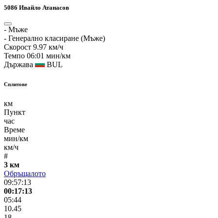
5086
Ивайло Атанасов
-
Мъже
-
Генерално класиране (Мъже)
Скорост
9.97 км/ч
Темпо
06:01 мин/км
Държава
BUL
Сплитове
км
Пункт
час
Време
мин/км
км/ч
#
3 км
Обръщалото
09:57:13
00:17:13
05:44
10.45
18