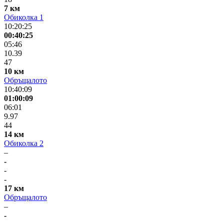
7 км
Обиколка 1
10:20:25
00:40:25
05:46
10.39
47
10 км
Обръщалото
10:40:09
01:00:09
06:01
9.97
44
14 км
Обиколка 2
–
-
-
-
17 км
Обръщалото
–
-