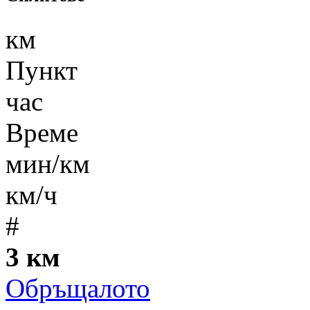
км
Пункт
час
Време
мин/км
км/ч
#
3 км
Обръщалото