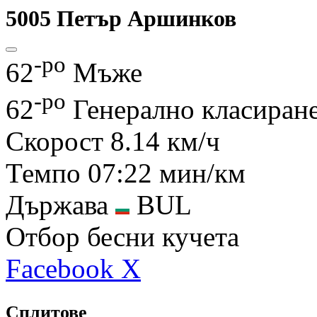
5005
Петър Аршинков
-ро
62
Мъже
-ро
62
Генерално класиран
Скорост
8.14 км/ч
Темпо
07:22 мин/км
Държава
BUL
Отбор
бесни кучета
Facebook
X
Сплитове