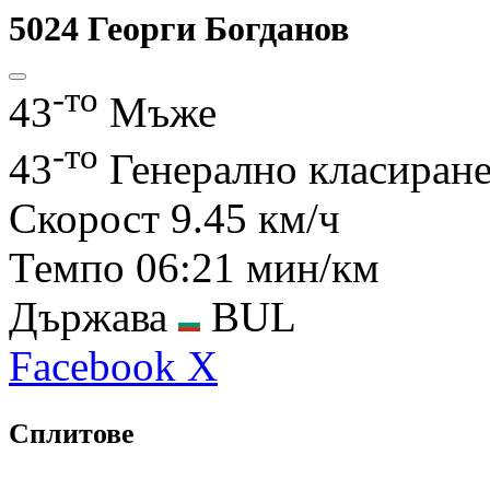
5024
Георги Богданов
-то
43
Мъже
-то
43
Генерално класиран
Скорост
9.45 км/ч
Темпо
06:21 мин/км
Държава
BUL
Facebook
X
Сплитове