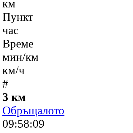
км
Пункт
час
Време
мин/км
км/ч
#
3 км
Обръщалото
09:58:09