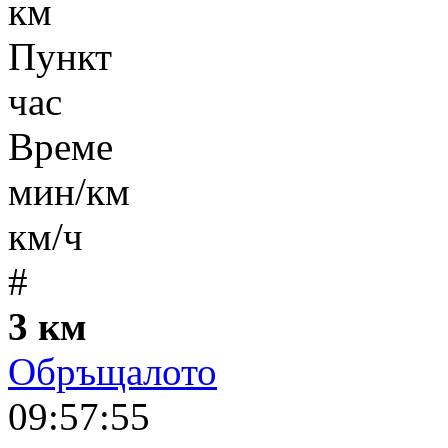
км
Пункт
час
Време
мин/км
км/ч
#
3 км
Обръщалото
09:57:55