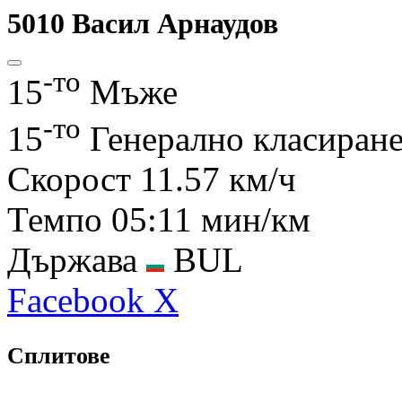
5010
Васил Арнаудов
-то
15
Мъже
-то
15
Генерално класиран
Скорост
11.57 км/ч
Темпо
05:11 мин/км
Държава
BUL
Facebook
X
Сплитове