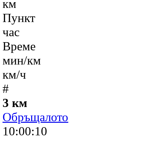
км
Пункт
час
Време
мин/км
км/ч
#
3 км
Обръщалото
10:00:10