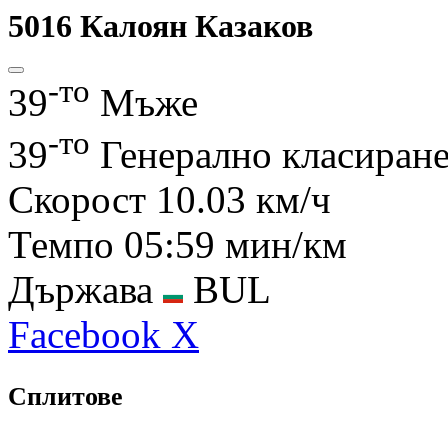
5016
Калоян Казаков
-то
39
Мъже
-то
39
Генерално класиран
Скорост
10.03 км/ч
Темпо
05:59 мин/км
Държава
BUL
Facebook
X
Сплитове