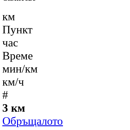
км
Пункт
час
Време
мин/км
км/ч
#
3 км
Обръщалото