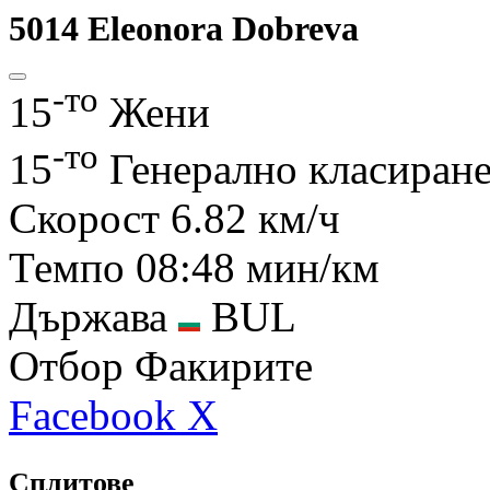
5014
Eleonora Dobreva
-то
15
Жени
-то
15
Генерално класиран
Скорост
6.82 км/ч
Темпо
08:48 мин/км
Държава
BUL
Отбор
Факирите
Facebook
X
Сплитове