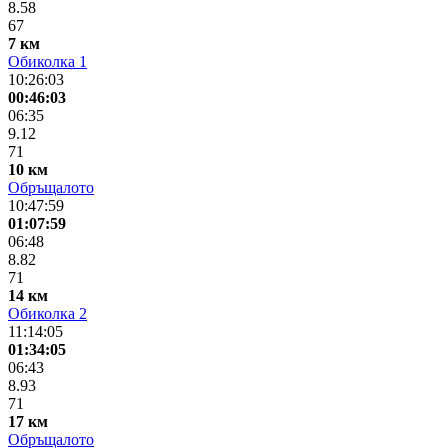
8.58
67
7 км
Обиколка 1
10:26:03
00:46:03
06:35
9.12
71
10 км
Обръщалото
10:47:59
01:07:59
06:48
8.82
71
14 км
Обиколка 2
11:14:05
01:34:05
06:43
8.93
71
17 км
Обръщалото