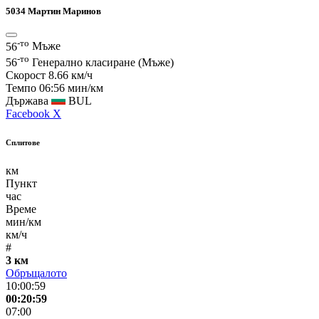
5034
Мартин Маринов
-то
56
Мъже
-то
56
Генерално класиране (Мъже)
Скорост
8.66 км/ч
Темпо
06:56 мин/км
Държава
BUL
Facebook
X
Сплитове
км
Пункт
час
Време
мин/км
км/ч
#
3 км
Обръщалото
10:00:59
00:20:59
07:00