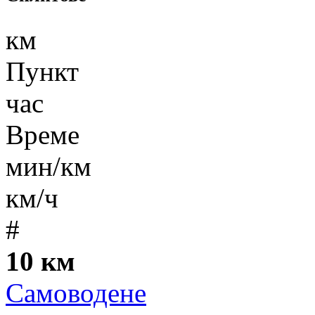
км
Пункт
час
Време
мин/км
км/ч
#
10 км
Самоводене