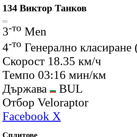
134
Виктор Танков
-то
3
Men
-то
4
Генерално класиране
Скорост
18.35 км/ч
Темпо
03:16 мин/км
Държава
BUL
Отбор
Veloraptor
Facebook
X
Сплитове