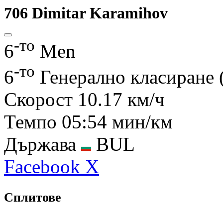
706
Dimitar Karamihov
-то
6
Men
-то
6
Генерално класиране
Скорост
10.17 км/ч
Темпо
05:54 мин/км
Държава
BUL
Facebook
X
Сплитове