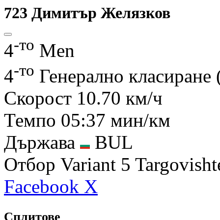
723
Димитър Желязков
-то
4
Men
-то
4
Генерално класиране
Скорост
10.70 км/ч
Темпо
05:37 мин/км
Държава
BUL
Отбор
Variant 5 Targovisht
Facebook
X
Сплитове