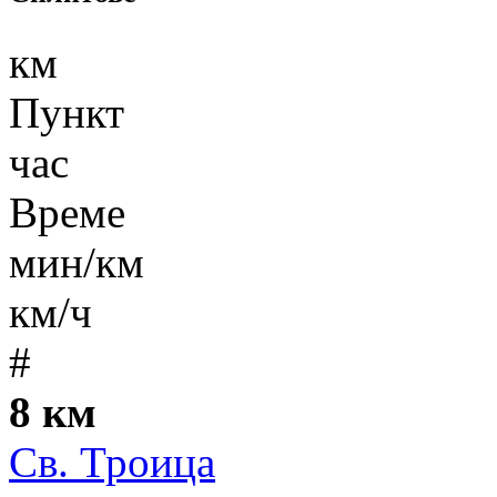
км
Пункт
час
Време
мин/км
км/ч
#
8 км
Св. Троица