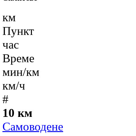
км
Пункт
час
Време
мин/км
км/ч
#
10 км
Самоводене