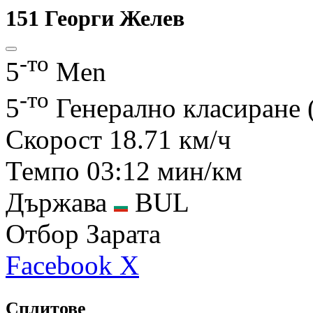
151
Георги Желев
-то
5
Men
-то
5
Генерално класиране
Скорост
18.71 км/ч
Темпо
03:12 мин/км
Държава
BUL
Отбор
Зарата
Facebook
X
Сплитове