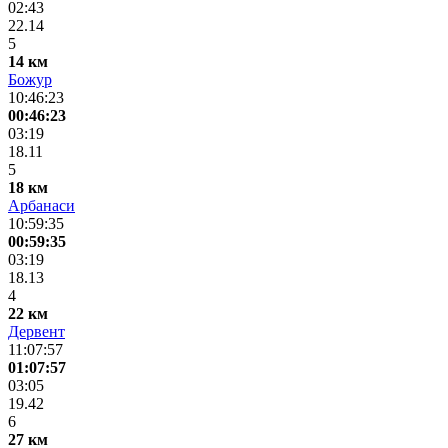
02:43
22.14
5
14 км
Божур
10:46:23
00:46:23
03:19
18.11
5
18 км
Арбанаси
10:59:35
00:59:35
03:19
18.13
4
22 км
Дервент
11:07:57
01:07:57
03:05
19.42
6
27 км