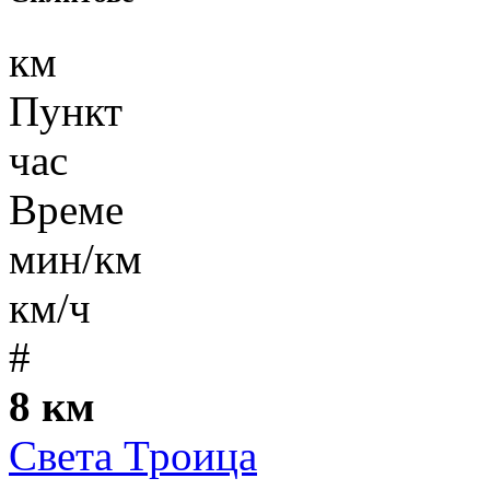
км
Пункт
час
Време
мин/км
км/ч
#
8 км
Света Троица