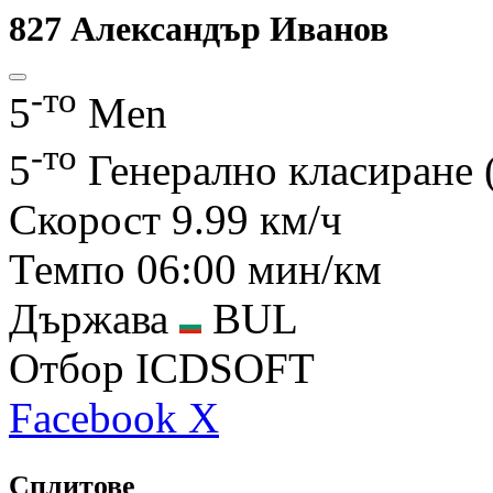
827
Александър Иванов
-то
5
Men
-то
5
Генерално класиране
Скорост
9.99 км/ч
Темпо
06:00 мин/км
Държава
BUL
Отбор
ICDSOFT
Facebook
X
Сплитове