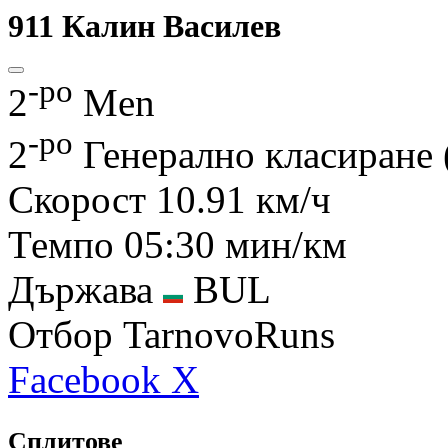
911
Калин Василев
-ро
2
Men
-ро
2
Генерално класиране
Скорост
10.91 км/ч
Темпо
05:30 мин/км
Държава
BUL
Отбор
TarnovoRuns
Facebook
X
Сплитове