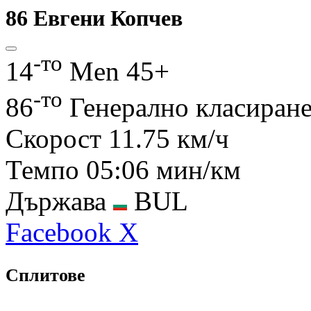
86
Евгени Копчев
-то
14
Men 45+
-то
86
Генерално класиран
Скорост
11.75 км/ч
Темпо
05:06 мин/км
Държава
BUL
Facebook
X
Сплитове