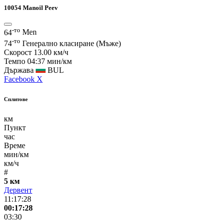
10054
Manoil Peev
-то
64
Men
-то
74
Генерално класиране (Мъже)
Скорост
13.00 км/ч
Темпо
04:37 мин/км
Държава
BUL
Facebook
X
Сплитове
км
Пункт
час
Време
мин/км
км/ч
#
5 км
Дервент
11:17:28
00:17:28
03:30