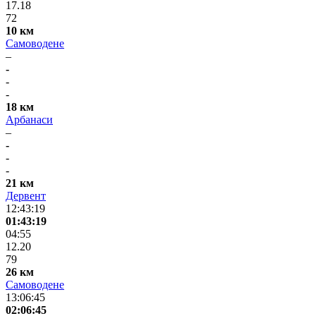
17.18
72
10 км
Самоводене
–
-
-
-
18 км
Арбанаси
–
-
-
-
21 км
Дервент
12:43:19
01:43:19
04:55
12.20
79
26 км
Самоводене
13:06:45
02:06:45