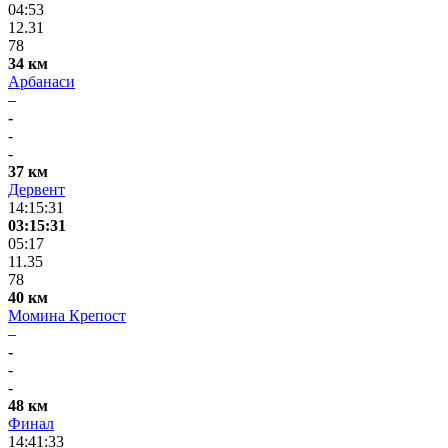
04:53
12.31
78
34 км
Арбанаси
–
-
-
-
37 км
Дервент
14:15:31
03:15:31
05:17
11.35
78
40 км
Момина Крепост
–
-
-
-
48 км
Финал
14:41:33