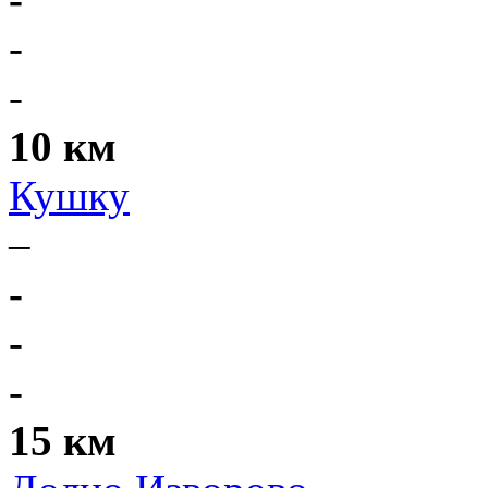
-
-
10 км
Кушку
–
-
-
-
15 км