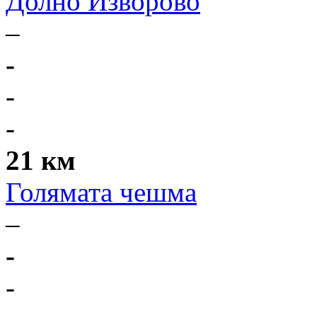
Долно Изворово
–
-
-
-
21 км
Голямата чешма
–
-
-