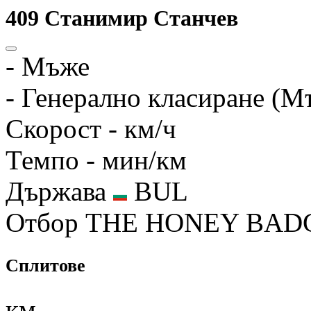
409
Станимир Станчев
-
Мъже
-
Генерално класиране (М
Скорост
- км/ч
Темпо
- мин/км
Държава
BUL
Отбор
THE HONEY BAD
Сплитове
км