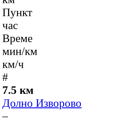
Пункт
час
Време
мин/км
км/ч
#
7.5 км
Долно Изворово
–
-