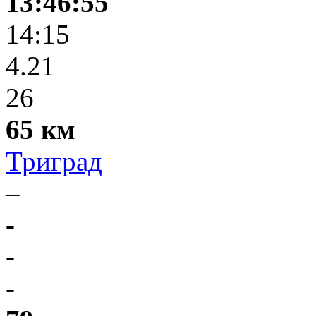
13:46:55
14:15
4.21
26
65 км
Триград
–
-
-
-