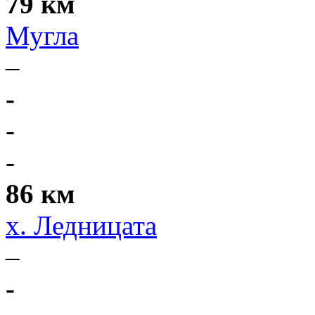
79 км
Мугла
–
-
-
-
86 км
х. Ледницата
–
-