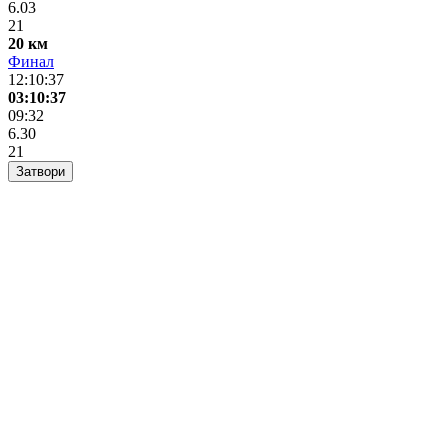
6.03
21
20 км
Финал
12:10:37
03:10:37
09:32
6.30
21
Затвори