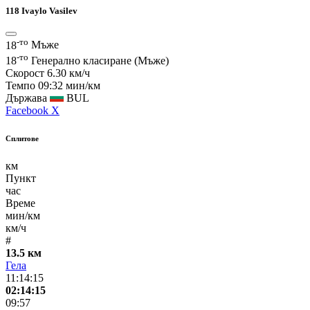
118
Ivaylo Vasilev
-то
18
Мъже
-то
18
Генерално класиране (Мъже)
Скорост
6.30 км/ч
Темпо
09:32 мин/км
Държава
BUL
Facebook
X
Сплитове
км
Пункт
час
Време
мин/км
км/ч
#
13.5 км
Гела
11:14:15
02:14:15
09:57