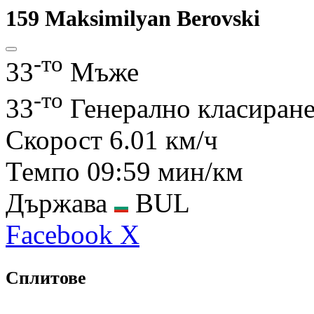
159
Maksimilyan Berovski
-то
33
Мъже
-то
33
Генерално класиран
Скорост
6.01 км/ч
Темпо
09:59 мин/км
Държава
BUL
Facebook
X
Сплитове