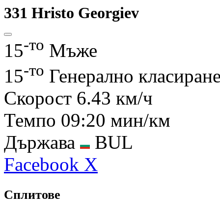
331
Hristo Georgiev
-то
15
Мъже
-то
15
Генерално класиран
Скорост
6.43 км/ч
Темпо
09:20 мин/км
Държава
BUL
Facebook
X
Сплитове