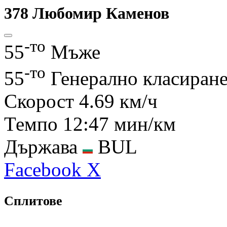
378
Любомир Каменов
-то
55
Мъже
-то
55
Генерално класиран
Скорост
4.69 км/ч
Темпо
12:47 мин/км
Държава
BUL
Facebook
X
Сплитове