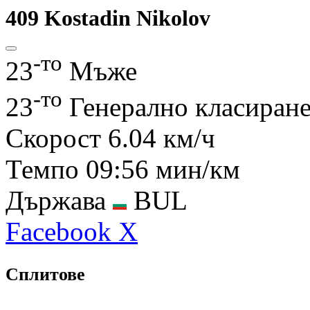
409
Kostadin Nikolov
-то
23
Мъже
-то
23
Генерално класиран
Скорост
6.04 км/ч
Темпо
09:56 мин/км
Държава
BUL
Facebook
X
Сплитове