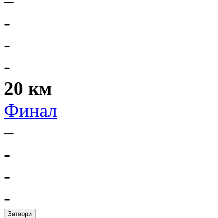
–
-
-
-
20 км
Финал
–
-
-
-
Затвори