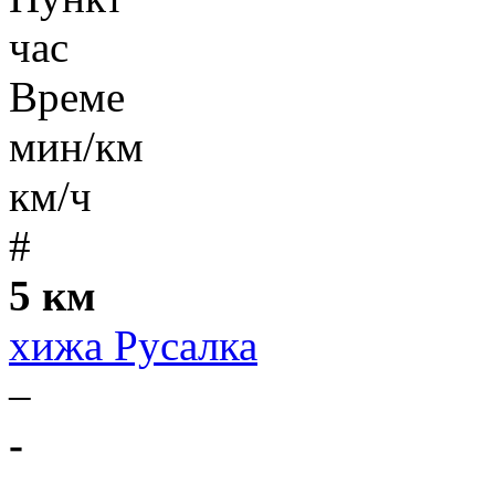
час
Време
мин/км
км/ч
#
5 км
хижа Русалка
–
-
-