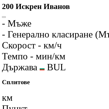
200
Искрен Иванов
-
Мъже
-
Генерално класиране (М
Скорост
- км/ч
Темпо
- мин/км
Държава
BUL
Сплитове
км
Пункт