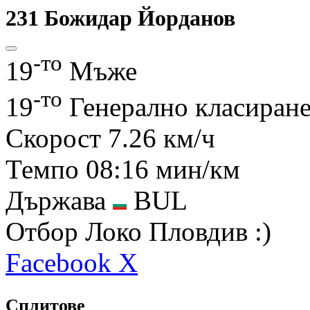
231
Божидар Йорданов
-то
19
Мъже
-то
19
Генерално класиран
Скорост
7.26 км/ч
Темпо
08:16 мин/км
Държава
BUL
Отбор
Локо Пловдив :)
Facebook
X
Сплитове