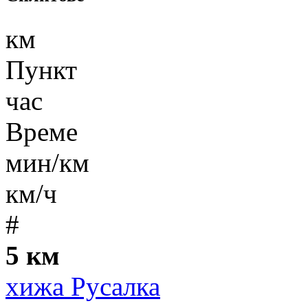
км
Пункт
час
Време
мин/км
км/ч
#
5 км
хижа Русалка