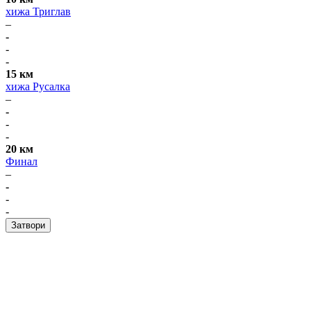
хижа Триглав
–
-
-
-
15 км
хижа Русалка
–
-
-
-
20 км
Финал
–
-
-
-
Затвори