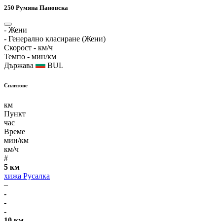
250
Румяна Пановска
-
Жени
-
Генерално класиране (Жени)
Скорост
- км/ч
Темпо
- мин/км
Държава
BUL
Сплитове
км
Пункт
час
Време
мин/км
км/ч
#
5 км
хижа Русалка
–
-
-
-
10 км