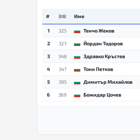
#
Име
BIB
1
Тенчо Жеков
325
2
Йордан Тодоров
327
3
Здравко Кръстев
348
4
Тони Петков
347
5
Димитър Михайлов
395
6
Божидар Цочев
369