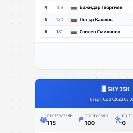
4
Божидар Георгиев
108
5
Петър Кашлов
120
6
Свилен Смилянов
181
SKY 35K
Старт: 02.07.2023 07:0
СЪСТЕЗАТЕЛИ
СТАРТИРАЛИ
ПО ТР
115
100
0