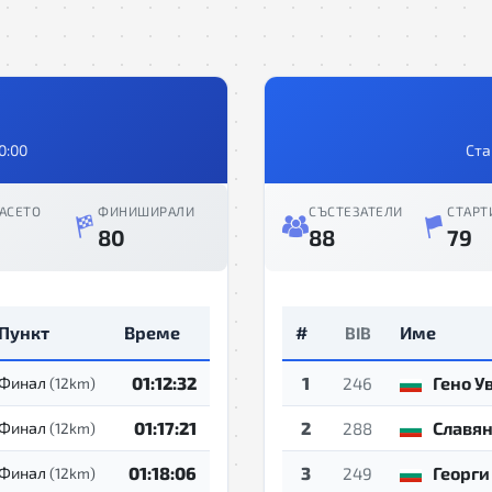
0:00
Ста
АСЕТО
ФИНИШИРАЛИ
СЪСТЕЗАТЕЛИ
СТАРТ
80
88
79
Пункт
Време
#
Име
BIB
01:12:32
1
Гено У
Финал
(12km)
246
01:17:21
2
Славян
Финал
(12km)
288
01:18:06
3
Георги
Финал
(12km)
249