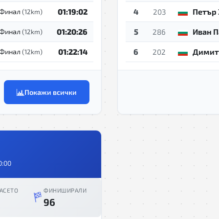
01:19:02
4
Петър 
Финал
(12km)
203
01:20:26
5
Иван 
Финал
(12km)
286
01:22:14
6
Димит
Финал
(12km)
202
Покажи всички
0:00
АСЕТО
ФИНИШИРАЛИ
96