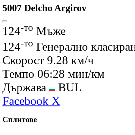
5007
Delcho Argirov
-то
124
Мъже
-то
124
Генерално класира
Скорост
9.28 км/ч
Темпо
06:28 мин/км
Държава
BUL
Facebook
X
Сплитове