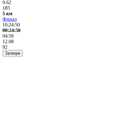
9.62
185
5 км
Финал
10:24:50
00:24:50
04:58
12.08
92
Затвори