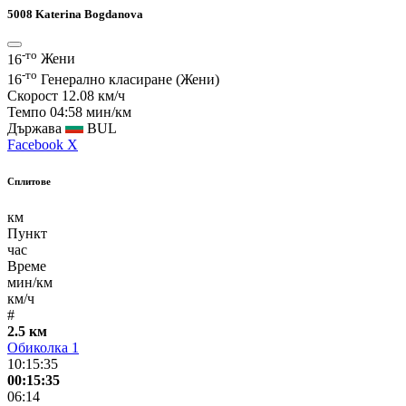
5008
Katerina Bogdanova
-то
16
Жени
-то
16
Генерално класиране (Жени)
Скорост
12.08 км/ч
Темпо
04:58 мин/км
Държава
BUL
Facebook
X
Сплитове
км
Пункт
час
Време
мин/км
км/ч
#
2.5 км
Обиколка 1
10:15:35
00:15:35
06:14