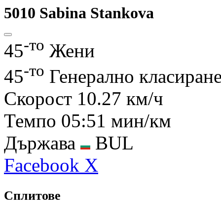
5010
Sabina Stankova
-то
45
Жени
-то
45
Генерално класиран
Скорост
10.27 км/ч
Темпо
05:51 мин/км
Държава
BUL
Facebook
X
Сплитове