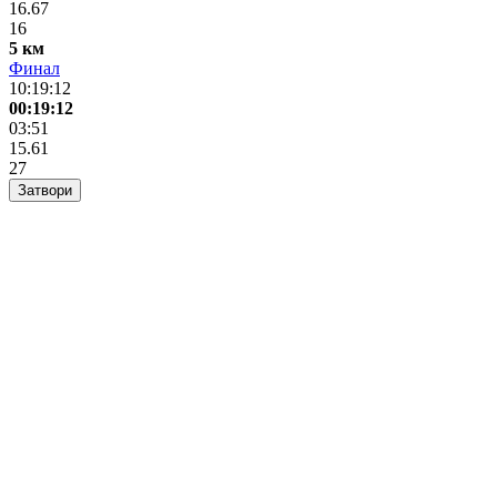
16.67
16
5 км
Финал
10:19:12
00:19:12
03:51
15.61
27
Затвори