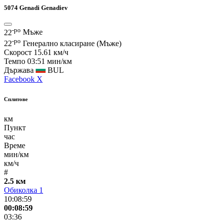
5074
Genadi Genadiev
-ро
22
Мъже
-ро
22
Генерално класиране (Мъже)
Скорост
15.61 км/ч
Темпо
03:51 мин/км
Държава
BUL
Facebook
X
Сплитове
км
Пункт
час
Време
мин/км
км/ч
#
2.5 км
Обиколка 1
10:08:59
00:08:59
03:36