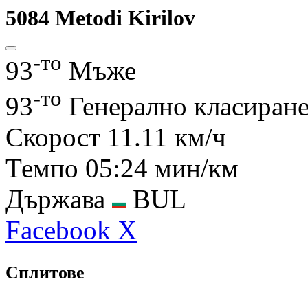
5084
Metodi Kirilov
-то
93
Мъже
-то
93
Генерално класиран
Скорост
11.11 км/ч
Темпо
05:24 мин/км
Държава
BUL
Facebook
X
Сплитове